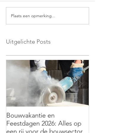
Plaats een opmerking...
Uitgelichte Posts
Bouwvakantie en
Hybrideauto’s: f
Feestdagen 2026: Alles op
verandert vanaf
een rij voor de bouwsector
betekent dit vo