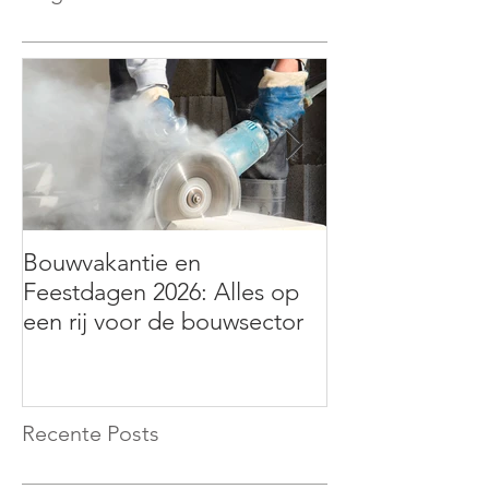
Bouwvakantie en
Hybrideauto’s: f
Feestdagen 2026: Alles op
verandert vanaf
een rij voor de bouwsector
betekent dit vo
Recente Posts