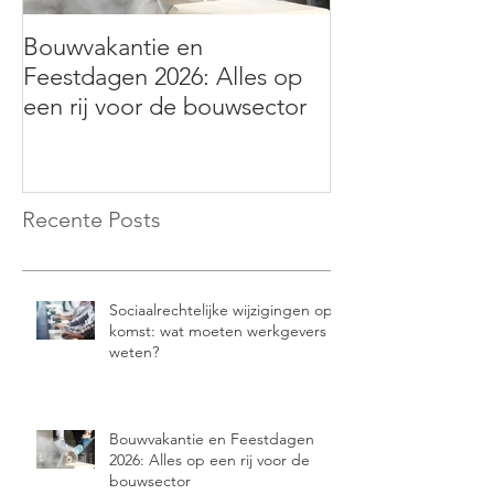
Bouwvakantie en
Hybrideauto’s: f
Feestdagen 2026: Alles op
verandert vanaf
een rij voor de bouwsector
betekent dit vo
Recente Posts
Sociaalrechtelijke wijzigingen op
komst: wat moeten werkgevers
weten?
Bouwvakantie en Feestdagen
2026: Alles op een rij voor de
bouwsector