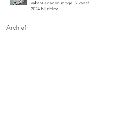
vakantiedagen mogelijk vanaf
2024 bij ziekte
Archief
februari 2026
(1)
1 post
oktober 2025
(2)
2 posts
mei 2025
(1)
1 post
april 2025
(2)
2 posts
november 2024
(1)
1 post
oktober 2024
(1)
1 post
september 2024
(2)
2 posts
augustus 2024
(1)
1 post
juni 2024
(1)
1 post
maart 2024
(1)
1 post
januari 2024
(1)
1 post
december 2023
(1)
1 post
november 2023
(1)
1 post
oktober 2023
(1)
1 post