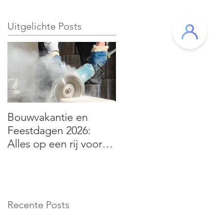
Uitgelichte Posts
Bouwvakantie en
Hybrideauto’s: fiscale
Feestdagen 2026:
aftrek verandert vanaf
Alles op een rij voor
2026 – wat betekent
de bouwsector
dit voor jou?
Recente Posts