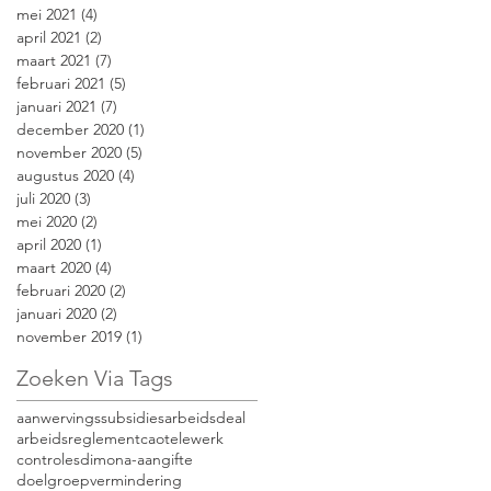
mei 2021
(4)
4 posts
april 2021
(2)
2 posts
maart 2021
(7)
7 posts
februari 2021
(5)
5 posts
januari 2021
(7)
7 posts
december 2020
(1)
1 post
november 2020
(5)
5 posts
augustus 2020
(4)
4 posts
juli 2020
(3)
3 posts
mei 2020
(2)
2 posts
april 2020
(1)
1 post
maart 2020
(4)
4 posts
februari 2020
(2)
2 posts
januari 2020
(2)
2 posts
november 2019
(1)
1 post
Zoeken Via Tags
aanwervingssubsidies
arbeidsdeal
arbeidsreglement
caotelewerk
controles
dimona-aangifte
doelgroepvermindering