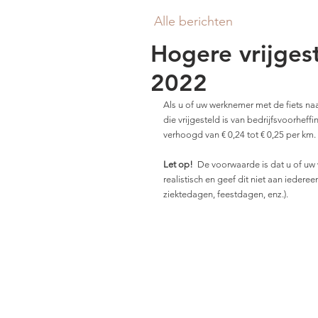
Alle berichten
Hogere vrijges
2022
Als u of uw werknemer met de fiets n
die vrijgesteld is van bedrijfsvoorhef
verhoogd van € 0,24 tot € 0,25 per km.
Let op! 
 De voorwaarde is dat u of uw 
realistisch en geef dit niet aan iedere
ziektedagen, feestdagen, enz.).