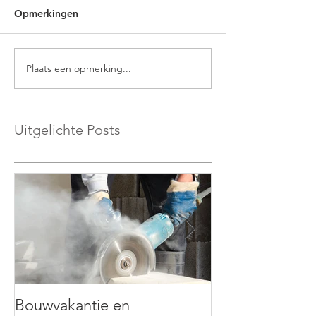
Opmerkingen
Plaats een opmerking...
Uitgelichte Posts
Bouwvakantie en
Hybrideauto’s: f