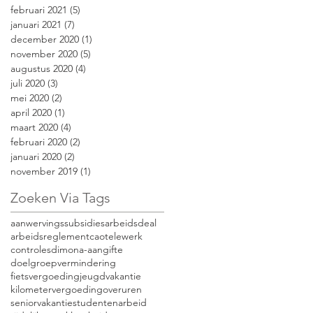
februari 2021
(5)
5 posts
januari 2021
(7)
7 posts
december 2020
(1)
1 post
november 2020
(5)
5 posts
augustus 2020
(4)
4 posts
juli 2020
(3)
3 posts
mei 2020
(2)
2 posts
april 2020
(1)
1 post
maart 2020
(4)
4 posts
februari 2020
(2)
2 posts
januari 2020
(2)
2 posts
november 2019
(1)
1 post
Zoeken Via Tags
aanwervingssubsidies
arbeidsdeal
arbeidsreglement
caotelewerk
controles
dimona-aangifte
doelgroepvermindering
fietsvergoeding
jeugdvakantie
kilometervergoeding
overuren
seniorvakantie
studentenarbeid