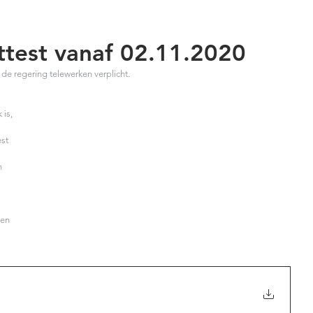
ttest vanaf 02.11.2020
 de regering telewerken verplicht. 
is, 
 
st 
n 
 
en 