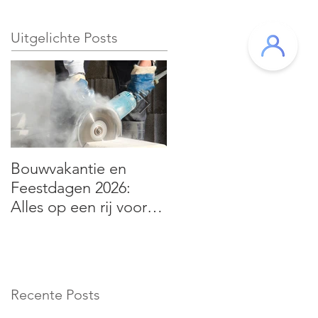
Uitgelichte Posts
Bouwvakantie en
Hybrideauto’s: fiscale
Feestdagen 2026:
aftrek verandert vanaf
Alles op een rij voor
2026 – wat betekent
de bouwsector
dit voor jou?
Recente Posts